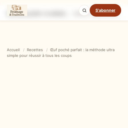
S'abonner
Œuf poché parfait : la méthode ultra simple pour réussir à tous les coups
Ingrédients
Étapes
Ast
Mode cuisine
Accueil
/
Recettes
/
Œuf poché parfait : la méthode ultra
simple pour réussir à tous les coups