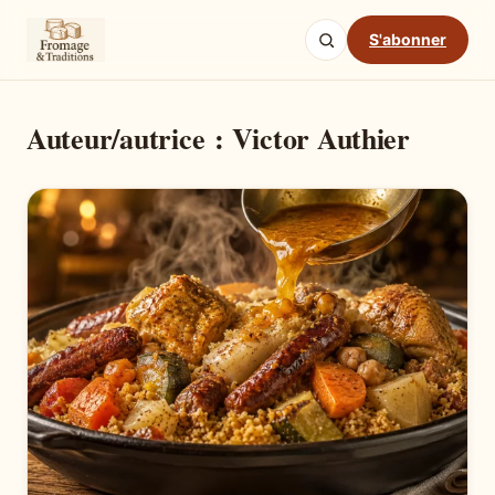
S'abonner
Auteur/autrice :
Victor Authier