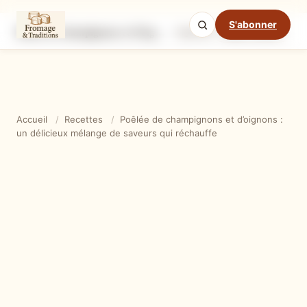
S'abonner
Poêlée de champignons et d’oignons : un délicieux mélange de saveurs qui réchauffe
Ingrédients
Étapes
Ast
Mode cuisine
Accueil
/
Recettes
/
Poêlée de champignons et d’oignons :
un délicieux mélange de saveurs qui réchauffe