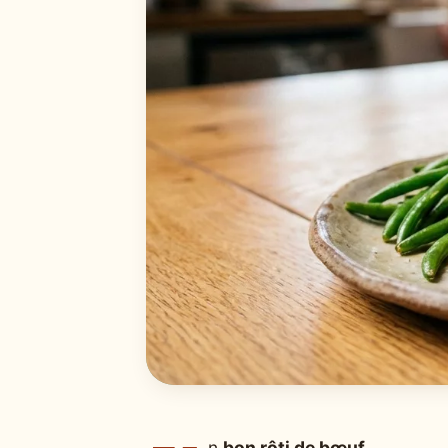
n
bon rôti de bœuf