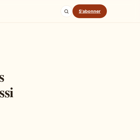
S'abonner
s
ssi