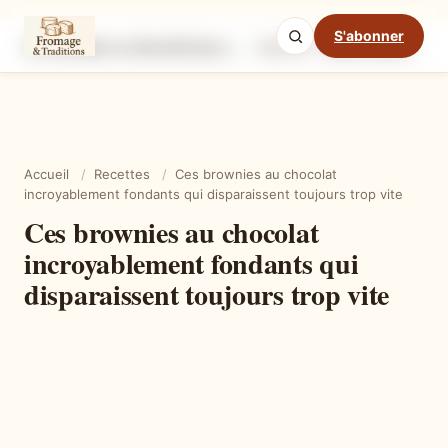
S'abonner
Ces brownies au chocolat incroyablement fondants qui disparaissent toujours trop vite
Ingrédients
Étapes
Ast
Mode cuisine
Accueil
/
Recettes
/
Ces brownies au chocolat
incroyablement fondants qui disparaissent toujours trop vite
Ces brownies au chocolat
incroyablement fondants qui
disparaissent toujours trop vite