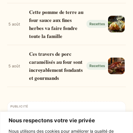
Cette pomme de terre au
four sauce aux fines
5 août
Recettes
herbes va faire fondre
toute la famille
Ces travers de porc
caramélisés au four sont
5 août
Recettes
incroyablement fondants
et gourmands
PUBLICITÉ
Emplacement publicitaire — format bannière (728×90 desktop /
320×100 mobile)
Nous respectons votre vie privée
Nous utilisons des cookies pour améliorer la qualité de