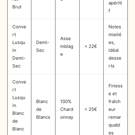
apériti
Brut
f
Conve
Notes
rt
miellé
Asse
Lusqu
Demi-
es,
mblag
< 22€
in
Sec
idéal
e
Demi-
desse
Sec
rts
Conve
Finess
rt
e et
Lusqu
Blanc
100%
fraîch
in
de
Chard
< 25€
eur
Blanc
Blancs
onnay
remar
de
quabl
Blanc
es