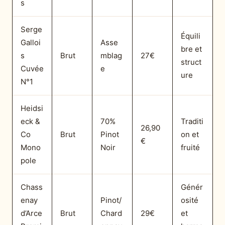
s
Serge
Équili
Galloi
Asse
bre et
s
Brut
mblag
27€
struct
Cuvée
e
ure
N°1
Heidsi
eck &
70%
Traditi
26,90
Co
Brut
Pinot
on et
€
Mono
Noir
fruité
pole
Chass
Génér
enay
Pinot/
osité
d’Arce
Brut
Chard
29€
et