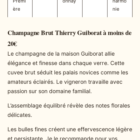
Premi
onnay
harmo
ère
nie
Champagne Brut Thierry Guiborat à moins de
20€
Le champagne de la maison Guiborat allie
élégance et finesse dans chaque verre. Cette
cuvee brut séduit les palais novices comme les
amateurs éclairés. Le vigneron travaille avec
passion sur son domaine familial.
L’assemblage équilibré révèle des notes florales
délicates.
Les bulles fines créent une effervescence légère
et persistante. Je le recommande pour vos