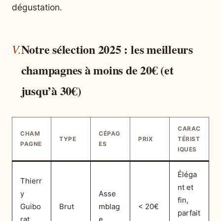
dégustation.
Notre sélection 2025 : les meilleurs
champagnes à moins de 20€ (et
jusqu’à 30€)
CARAC
CHAM
CÉPAG
TYPE
PRIX
TÉRIST
PAGNE
ES
IQUES
Éléga
Thierr
nt et
y
Asse
fin,
Guibo
Brut
mblag
< 20€
parfait
rat
e