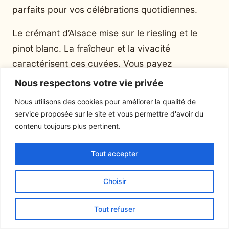
parfaits pour vos célébrations quotidiennes.
Le crémant d’Alsace mise sur le riesling et le
pinot blanc. La fraîcheur et la vivacité
caractérisent ces cuvées. Vous payez
généralement entre 8 et 15 euros la bouteille.
Nous respectons votre vie privée
Prosecco italien : léger et festif
Nous utilisons des cookies pour améliorer la qualité de
service proposée sur le site et vous permettre d'avoir du
L’Italie nous régale avec son prosecco pétillant
contenu toujours plus pertinent.
et fruité. Cette production de la région de
Vénétie conquiert le monde entier. Le cépage
Tout accepter
glera confère sa signature aromatique unique.
Choisir
Les notes de poire et de pomme dominent au
nez.
Tout refuser
Le prosecco se distingue par sa légèreté et sa