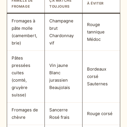
FAMILLE DE
ÇA MATCHE
À ÉVITER
FROMAGE
TOUJOURS
Fromages à
Champagne
Rouge
pâte molle
brut
tannique
(camembert,
Chardonnay
Médoc
brie)
vif
Pâtes
pressées
Vin jaune
Bordeaux
cuites
Blanc
corsé
(comté,
jurassien
Sauternes
gruyère
Beaujolais
suisse)
Fromages de
Sancerre
Rouge corsé
chèvre
Rosé frais