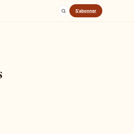
S'abonner
s