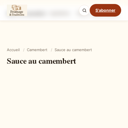
S'abonner
Sauce au camembert
Ingrédients
Étapes
Astuces
Mode cuisine
Accueil
/
Camembert
/
Sauce au camembert
Sauce au camembert