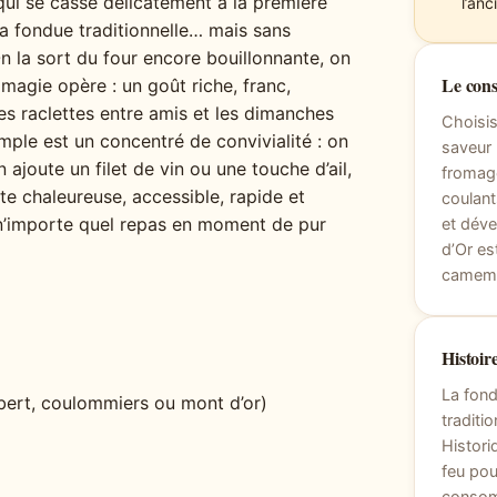
ui se casse délicatement à la première
l’an
e la fondue traditionnelle… mais sans
n la sort du four encore bouillonnante, on
Le cons
 magie opère : un goût riche, franc,
les raclettes entre amis et les dimanches
Choisis
mple est un concentré de convivialité : on
saveur 
ajoute un filet de vin ou une touche d’ail,
fromage
te chaleureuse, accessible, rapide et
coulant
n’importe quel repas en moment de pur
et déve
d’Or es
camembe
Histoire
La fond
bert, coulommiers ou mont d’or)
traditi
Histori
feu pou