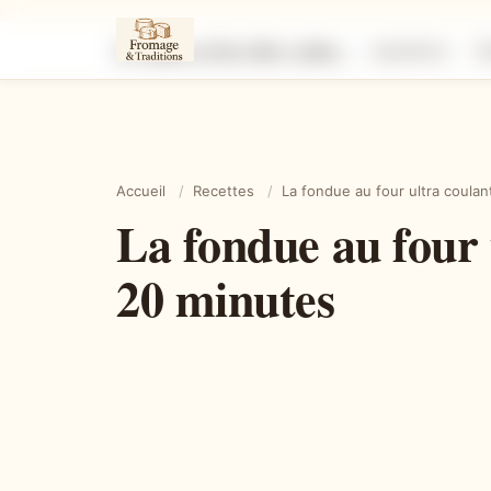
La fondue au four ultra coulante qui régale tout le monde en 20 minutes
Ingrédients
É
Accueil
/
Recettes
/
La fondue au four ultra coula
La fondue au four 
20 minutes