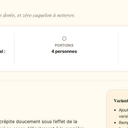
 dorée, et zéro caquelon à nettoyer.
⚪
PORTIONS
l :
4 personnes
Variant
Ajou
versi
répite doucement sous l’effet de la
Remp