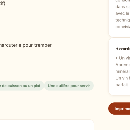
consom
if)
dans s
avec le
techniq
convivi
charcuterie pour tremper
Accords
• Un vi
Apremon
minéral
Un vin 
parfait
e de cuisson ou un plat
Une cuillère pour servir
Imprime