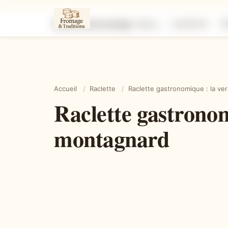
Raclette gastronomique : la version chic et fondante du plat montagnard
Ingrédients
É
Accueil
/
Raclette
/
Raclette gastronomique : la ve
Raclette gastronom
montagnard