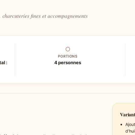
n, charcuteries fines et accompagnements
⚪
PORTIONS
al :
4 personnes
Variant
Ajou
d’hu