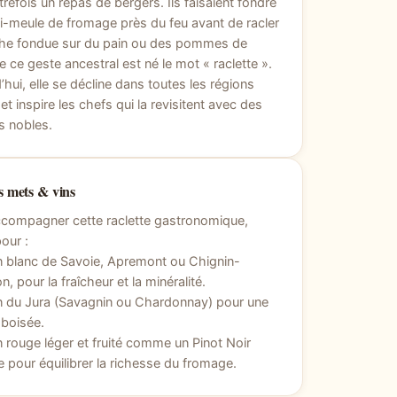
utrefois un repas de bergers. Ils faisaient fondre
-meule de fromage près du feu avant de racler
che fondue sur du pain ou des pommes de
De ce geste ancestral est né le mot « raclette ».
’hui, elle se décline dans toutes les régions
 et inspire les chefs qui la revisitent avec des
s nobles.
 mets & vins
ccompagner cette raclette gastronomique,
our :
n blanc de Savoie, Apremont ou Chignin-
n, pour la fraîcheur et la minéralité.
n du Jura (Savagnin ou Chardonnay) pour une
 boisée.
n rouge léger et fruité comme un Pinot Noir
e pour équilibrer la richesse du fromage.