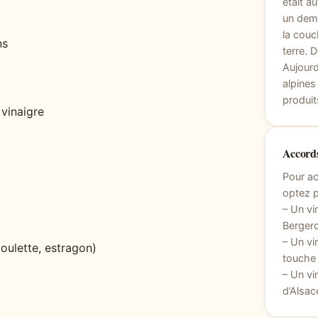
était a
un demi
la cou
ns
terre. 
Aujourd
alpines
produit
 vinaigre
Accords
Pour a
optez p
– Un vi
Bergero
– Un vi
boulette, estragon)
touche
– Un vi
d’Alsac