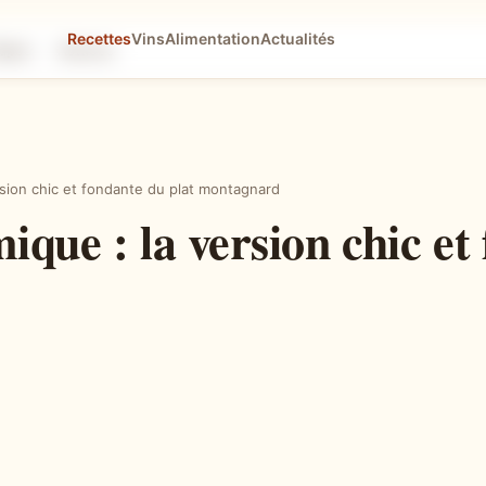
Recettes
Vins
Alimentation
Actualités
tapes
Astuces
rsion chic et fondante du plat montagnard
ique : la version chic et