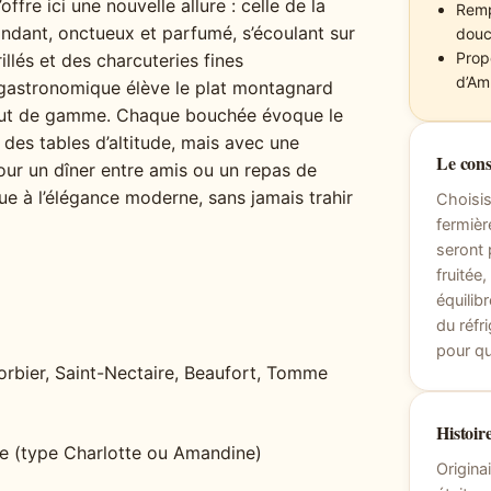
ffre ici une nouvelle allure : celle de la
Remp
ndant, onctueux et parfumé, s’écoulant sur
douc
Prop
lés et des charcuteries fines
d’Am
 gastronomique élève le plat montagnard
 haut de gamme. Chaque bouchée évoque le
 des tables d’altitude, mais avec une
Le cons
pour un dîner entre amis ou un repas de
ique à l’élégance moderne, sans jamais trahir
Choisis
fermièr
seront 
fruitée
équilib
du réfr
pour qu
orbier, Saint-Nectaire, Beaufort, Tomme
Histoire
e (type Charlotte ou Amandine)
Origina