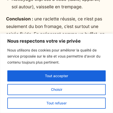
sol autour), vaisselle en trempage.
Conclusion :
une raclette réussie, ce n’est pas
seulement du bon fromage, c’est surtout une
soirée fluide. En préparant comme un buffet, en
Nous respectons votre vie privée
gardant la table légère, en protégeant le sol aux
bons endroits et en lançant un nettoyage
Nous utilisons des cookies pour améliorer la qualité de
service proposée sur le site et vous permettre d'avoir du
express au bon moment, tu profites vraiment de
contenu toujours plus pertinent.
tes invités. Le
tapis de cuisine
au bon endroit,
quelques gestes anticipés, et tu passes d’une
Tout accepter
raclette « chantier » à une raclette conviviale,
chaleureuse, dont tu te souviens pour les
Choisir
conversations… pas pour les taches.
Tout refuser