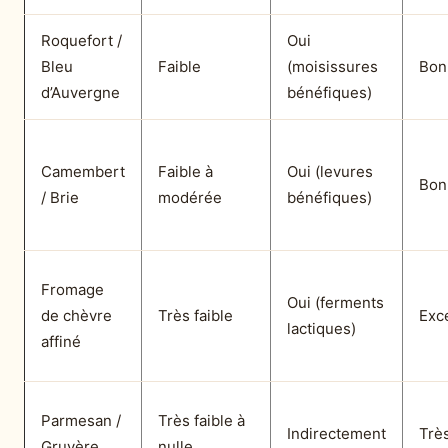
Roquefort /
Oui
Bleu
Faible
(moisissures
Bon
d’Auvergne
bénéfiques)
Camembert
Faible à
Oui (levures
Bon
/ Brie
modérée
bénéfiques)
Fromage
Oui (ferments
de chèvre
Très faible
Exc
lactiques)
affiné
Parmesan /
Très faible à
Indirectement
Trè
Gruyère
nulle