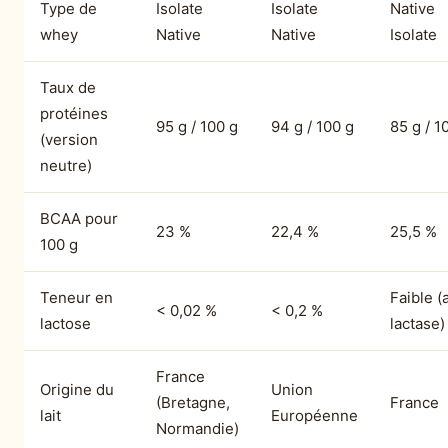
Type de
Isolate
Isolate
Native
whey
Native
Native
Isolate
Taux de
protéines
95 g / 100 g
94 g / 100 g
85 g / 1
(version
neutre)
BCAA pour
23 %
22,4 %
25,5 %
100 g
Teneur en
Faible (
< 0,02 %
< 0,2 %
lactose
lactase)
France
Origine du
Union
(Bretagne,
France
lait
Européenne
Normandie)