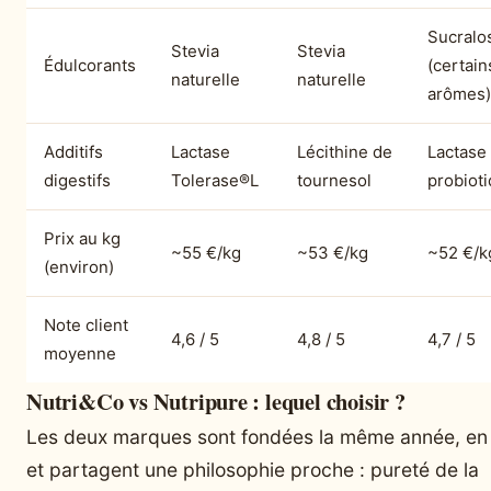
Sucralo
Stevia
Stevia
Édulcorants
(certain
naturelle
naturelle
arômes)
Additifs
Lactase
Lécithine de
Lactase
digestifs
Tolerase®L
tournesol
probiot
Prix au kg
~55 €/kg
~53 €/kg
~52 €/k
(environ)
Note client
4,6 / 5
4,8 / 5
4,7 / 5
moyenne
Nutri&Co vs Nutripure : lequel choisir ?
Les deux marques sont fondées la même année, en
et partagent une philosophie proche : pureté de la