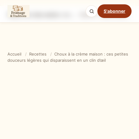
S'abonner
Choux à la crème maison : ces petites douceurs légères qui disparaissent en un clin d’œil
Ingrédients
Étapes
Ast
Mode cuisine
Accueil
/
Recettes
/
Choux à la crème maison : ces petites
douceurs légères qui disparaissent en un clin d’œil