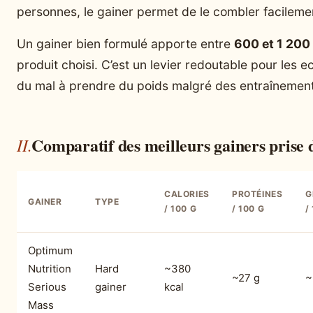
personnes, le gainer permet de le combler facileme
Un gainer bien formulé apporte entre
600 et 1 200 
produit choisi. C’est un levier redoutable pour les
du mal à prendre du poids malgré des entraînement
Comparatif des meilleurs gainers prise 
CALORIES
PROTÉINES
G
GAINER
TYPE
/ 100 G
/ 100 G
/
Optimum
Nutrition
Hard
~380
~27 g
~
Serious
gainer
kcal
Mass