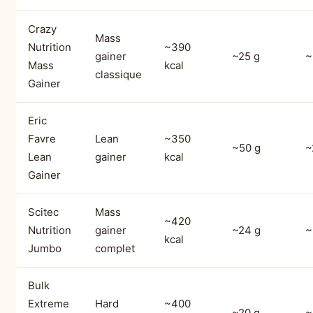
Crazy
Mass
Nutrition
~390
gainer
~25 g
~
Mass
kcal
classique
Gainer
Eric
Favre
Lean
~350
~50 g
~
Lean
gainer
kcal
Gainer
Scitec
Mass
~420
Nutrition
gainer
~24 g
~
kcal
Jumbo
complet
Bulk
Extreme
Hard
~400
~20 g
~