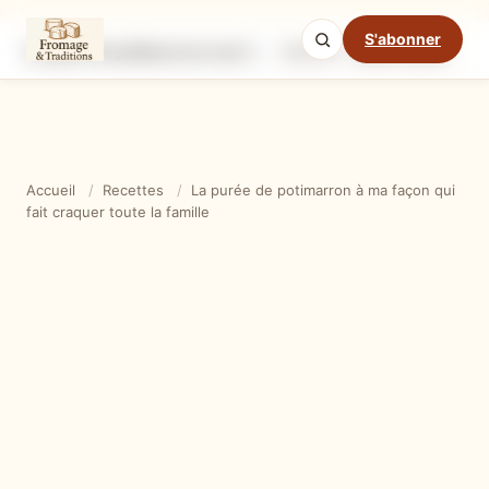
S'abonner
La purée de potimarron à ma façon qui fait craquer toute la famille
Ingrédients
Étapes
Ast
Mode cuisine
Accueil
/
Recettes
/
La purée de potimarron à ma façon qui
fait craquer toute la famille