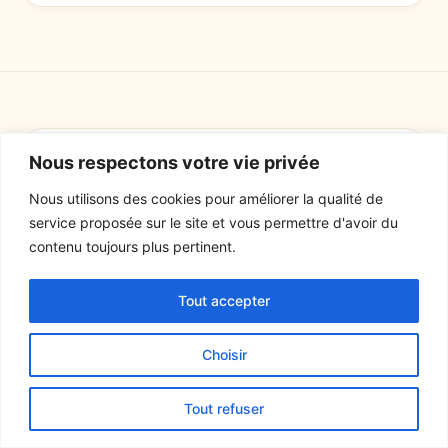
Nous respectons votre vie privée
Laisser un commentaire
Nous utilisons des cookies pour améliorer la qualité de
service proposée sur le site et vous permettre d'avoir du
Votre adresse e-mail ne sera pas publiée.
Les champs
obligatoires sont indiqués avec
*
contenu toujours plus pertinent.
Commentaire
*
Tout accepter
Choisir
Tout refuser