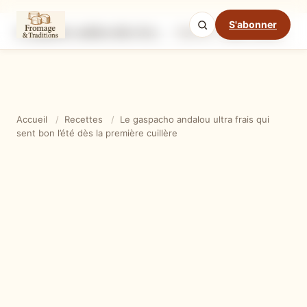
S'abonner
Le gaspacho andalou ultra frais qui sent bon l’été dès la première cuillère
Ingrédients
Étapes
Ast
Mode cuisine
Accueil
/
Recettes
/
Le gaspacho andalou ultra frais qui
sent bon l’été dès la première cuillère