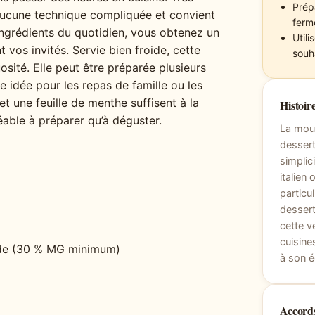
Prépa
 aucune technique compliquée et convient
ferm
ngrédients du quotidien, vous obtenez un
Util
 vos invités. Servie bien froide, cette
souh
sité. Elle peut être préparée plusieurs
te idée pour les repas de famille ou les
et une feuille de menthe suffisent à la
Histoire
éable à préparer qu’à déguster.
La mous
dessert
simplic
italien
particu
dessert
cette v
cuisine
oide (30 % MG minimum)
à son é
Accords