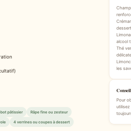
Champag
renforc
Crémant
dessert
Limonad
alcool 
Thé ver
délicat
ration
Limonce
les sav
ultatif)
Conseil
Pour ob
utilise
bot pâtissier
Râpe fine ou zesteur
toujour
role
4 verrines ou coupes à dessert