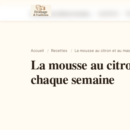
La mousse au citron et au mascarpone si facile qu’on la refait chaque semaine
Ingrédients
É
Accueil
/
Recettes
/
La mousse au citron et au masc
La mousse au citro
chaque semaine