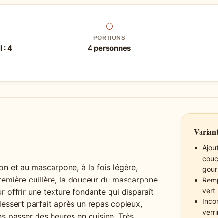
⚪
PORTIONS
 : 4
4 personnes
Variant
Ajou
couc
on et au mascarpone, à la fois légère,
gour
emière cuillère, la douceur du mascarpone
Remp
vert
ur offrir une texture fondante qui disparaît
Inco
essert parfait après un repas copieux,
verr
ns passer des heures en cuisine. Très