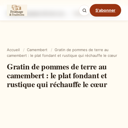
S'abonner
Gratin de pommes de terre au camembert : le plat fondant et rustique qui réchauffe le cœur
Ingrédients
Étapes
Ast
Mode cuisine
Accueil
/
Camembert
/
Gratin de pommes de terre au
camembert : le plat fondant et rustique qui réchauffe le cœur
Gratin de pommes de terre au
camembert : le plat fondant et
rustique qui réchauffe le cœur