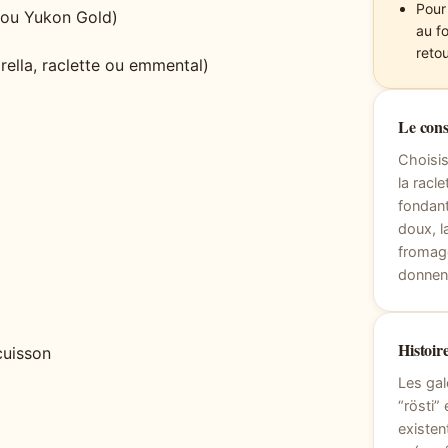
Pour 
 ou Yukon Gold)
au f
reto
rella, raclette ou emmental)
Le cons
Choisi
la racl
fondant
doux, l
fromage
donnen
Histoire
cuisson
Les gal
“rösti” 
existen