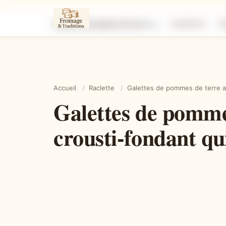
Galettes de pommes de terre au fromage filant : le secret crousti-fondant qui fait fondre tout le monde
Ingrédients
É
Accueil
/
Raclette
/
Galettes de pommes de terre au 
Galettes de pommes
crousti-fondant qu