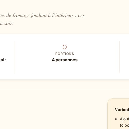
nes de fromage fondant à l’intérieur : ces
u soir.
⚪
PORTIONS
al :
4 personnes
Variant
Ajou
(cibo