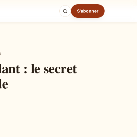
S'abonner
Mode cuisine
e
nt : le secret
de