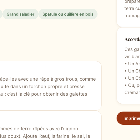
préparé
terre c
Grand saladier
Spatule ou cuillère en bois
fromage
Accords
Ces gal
vin blan
• Un A
• Un C
• Un C
Râpe-les avec une râpe à gros trous, comme
• Ou, p
suite dans un torchon propre et presse
Crémant
: c’est la clé pour obtenir des galettes
Imprime
mmes de terre râpées avec l’oignon
 doux). Ajoute l’œuf, la farine, le sel, le