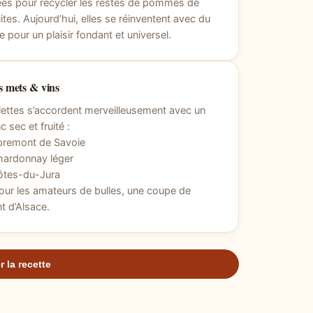
es pour recycler les restes de pommes de
uites. Aujourd’hui, elles se réinventent avec du
 pour un plaisir fondant et universel.
 mets & vins
ettes s’accordent merveilleusement avec un
c sec et fruité :
premont de Savoie
hardonnay léger
ôtes-du-Jura
our les amateurs de bulles, une coupe de
 d’Alsace.
r la recette