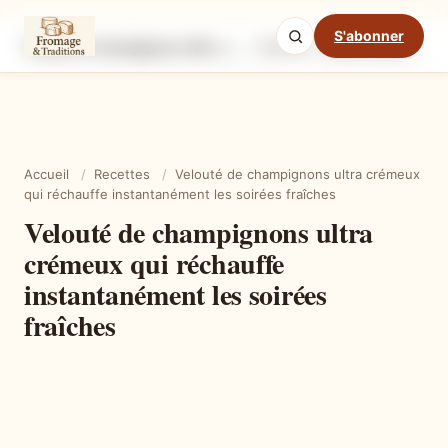
S'abonner
Velouté de champignons ultra crémeux qui réchauffe instantanément les soirées fraîches
Ingrédients
Étapes
Ast
Mode cuisine
Accueil
/
Recettes
/
Velouté de champignons ultra crémeux
qui réchauffe instantanément les soirées fraîches
Velouté de champignons ultra
crémeux qui réchauffe
instantanément les soirées
fraîches