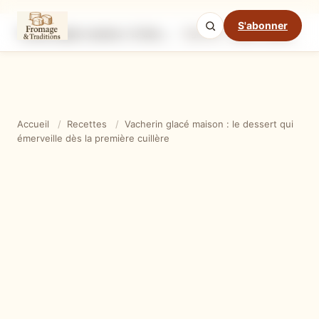
S'abonner
Vacherin glacé maison : le dessert qui émerveille dès la première cuillère
Ingrédients
Étapes
Ast
Mode cuisine
Accueil
/
Recettes
/
Vacherin glacé maison : le dessert qui
émerveille dès la première cuillère