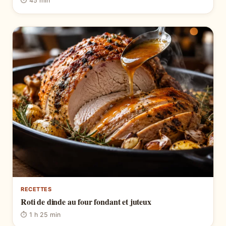
⏱ 45 min
RECETTES
Roti de dinde au four fondant et juteux
⏱ 1 h 25 min