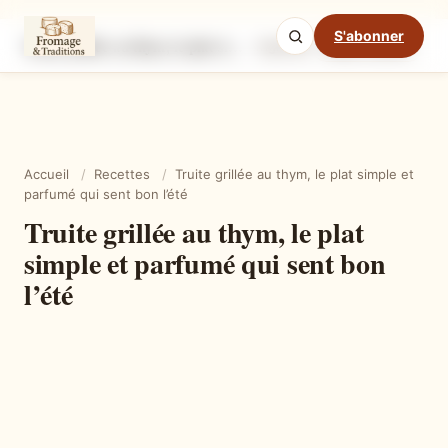
S'abonner
Truite grillée au thym, le plat simple et parfumé qui sent bon l’été
Ingrédients
Étapes
Ast
Mode cuisine
Accueil
/
Recettes
/
Truite grillée au thym, le plat simple et
parfumé qui sent bon l’été
Truite grillée au thym, le plat
simple et parfumé qui sent bon
l’été