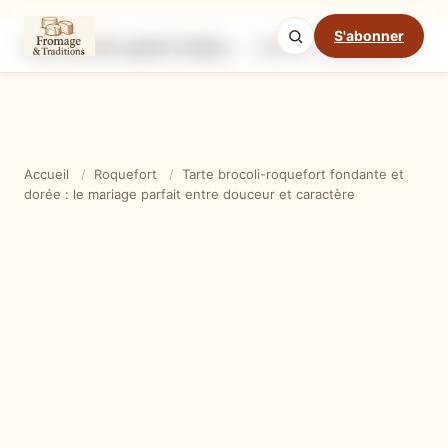
S'abonner
Tarte brocoli-roquefort fondante et dorée : le mariage parfait entre douceur et caractère
Ingrédients
Étapes
Ast
Mode cuisine
Accueil
/
Roquefort
/
Tarte brocoli-roquefort fondante et
dorée : le mariage parfait entre douceur et caractère