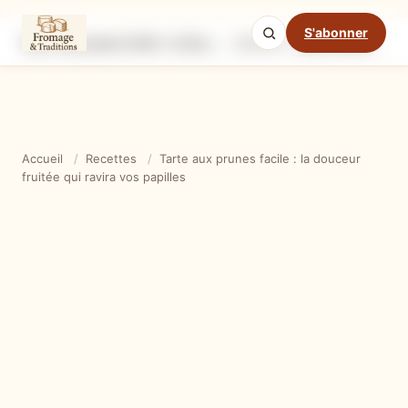
S'abonner
Tarte aux prunes facile : la douceur fruitée qui ravira vos papilles
Ingrédients
Étapes
Ast
Mode cuisine
Accueil
/
Recettes
/
Tarte aux prunes facile : la douceur
fruitée qui ravira vos papilles