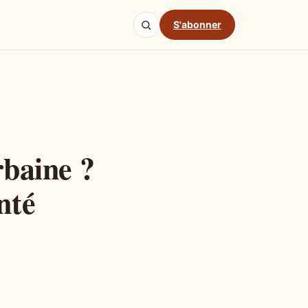
S'abonner
rbaine ?
nté