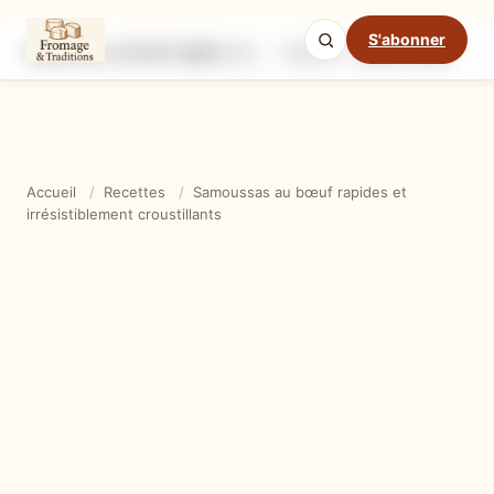
S'abonner
Samoussas au bœuf rapides et irrésistiblement croustillants
Ingrédients
Étapes
Ast
Mode cuisine
Accueil
/
Recettes
/
Samoussas au bœuf rapides et
irrésistiblement croustillants