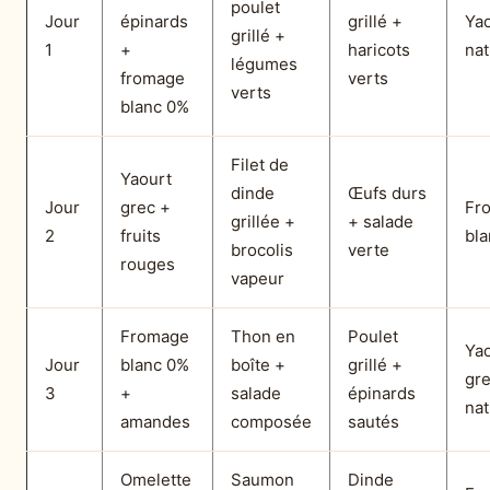
poulet
Jour
épinards
grillé +
Ya
grillé +
1
+
haricots
na
légumes
fromage
verts
verts
blanc 0%
Filet de
Yaourt
dinde
Œufs durs
Jour
grec +
Fr
grillée +
+ salade
2
fruits
bl
brocolis
verte
rouges
vapeur
Fromage
Thon en
Poulet
Ya
Jour
blanc 0%
boîte +
grillé +
gr
3
+
salade
épinards
nat
amandes
composée
sautés
Omelette
Saumon
Dinde