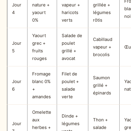
Fr
Jour
nature +
vapeur +
grillée +
bla
4
yaourt
haricots
légumes
noi
0%
verts
rôtis
Yaourt
Salade de
Cabillaud
Jour
grec +
poulet
vapeur +
Œu
5
fruits
grillé +
brocolis
rouges
avocat
Fromage
Filet de
Saumon
Jour
blanc 0%
poulet +
Ya
grillé +
6
+
salade
na
épinards
amandes
verte
Omelette
Dinde +
aux
Thon +
Ya
Jour
légumes
herbes +
salade
gr