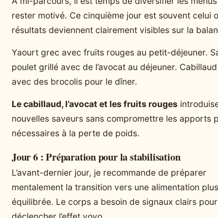
À mi-parcours, il est temps de diversifier les menu
rester motivé. Ce cinquième jour est souvent celui o
résultats deviennent clairement visibles sur la bala
Yaourt grec avec fruits rouges au petit-déjeuner. S
poulet grillé avec de l’avocat au déjeuner. Cabillau
avec des brocolis pour le dîner.
Le cabillaud, l’avocat et les fruits rouges
introduis
nouvelles saveurs sans compromettre les apports p
nécessaires à la perte de poids.
Jour 6 : Préparation pour la stabilisation
L’avant-dernier jour, je recommande de préparer
mentalement la transition vers une alimentation plu
équilibrée. Le corps a besoin de signaux clairs pou
déclencher l’effet yoyo.