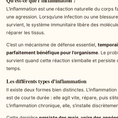
Qu’est-ce que l’inflammation ?
L’inflammation est une réaction naturelle du corps f
une agression. Lorsqu’une infection ou une blessure
survient, le système immunitaire libère des molécul
réparer les tissus.
C’est un mécanisme de défense essentiel,
temporai
parfaitement bénéfique pour l’organisme
. Le pro
survient quand cette réaction s’emballe et persiste 
temps.
Les différents types d’inflammation
Il existe deux formes bien distinctes. L’inflammation
est de courte durée : elle agit vite, répare, puis s’éte
L’inflammation chronique, elle, s’installe discrètemen
Cette dernière
persiste des mois, voire des année