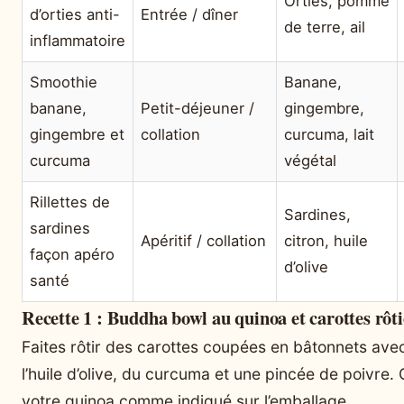
Orties, pomme
d’orties anti-
Entrée / dîner
de terre, ail
inflammatoire
Smoothie
Banane,
banane,
Petit-déjeuner /
gingembre,
gingembre et
collation
curcuma, lait
curcuma
végétal
Rillettes de
Sardines,
sardines
Apéritif / collation
citron, huile
façon apéro
d’olive
santé
Recette 1 : Buddha bowl au quinoa et carottes rôti
Faites rôtir des carottes coupées en bâtonnets ave
l’huile d’olive, du curcuma et une pincée de poivre.
votre quinoa comme indiqué sur l’emballage.