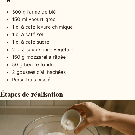
300 g farine de blé
150 ml yaourt grec
1 c. à café levure chimique
1 c. à café sel
1 c. à café sucre
2 c. à soupe huile végétale
150 g mozzarella râpée
50 g beurre fondu
2 gousses d’ail hachées
Persil frais ciselé
Étapes de réalisation