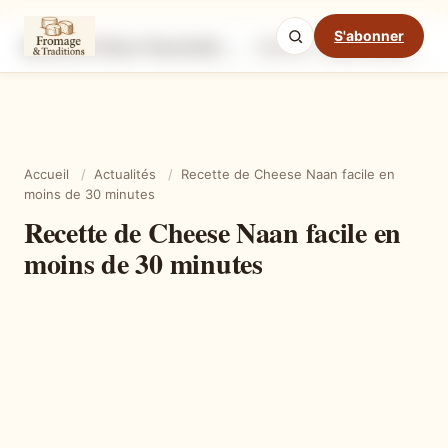
S'abonner
Recette de Cheese Naan facile en moins de 30 minutes
Ingrédients
Étapes
Ast
Mode cuisine
Accueil
/
Actualités
/
Recette de Cheese Naan facile en
moins de 30 minutes
Recette de Cheese Naan facile en
moins de 30 minutes