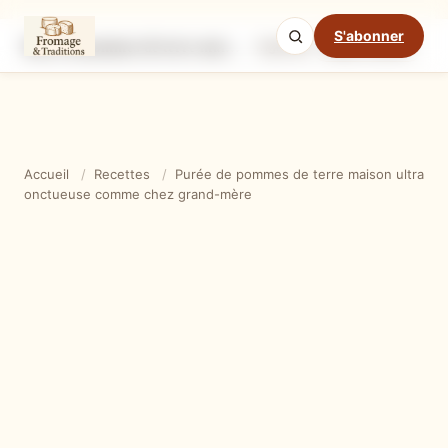
S'abonner
Purée de pommes de terre maison ultra onctueuse comme chez grand-mère
Ingrédients
Étapes
Ast
Mode cuisine
Accueil
/
Recettes
/
Purée de pommes de terre maison ultra
onctueuse comme chez grand-mère