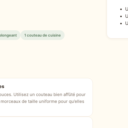
U
U
U
plongeant
1 couteau de cuisine
es
ces. Utilisez un couteau bien affûté pour
morceaux de taille uniforme pour qu’elles