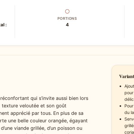
⚪
PORTIONS
al :
4
Variant
Ajou
pour
éconfortant qui s’invite aussi bien lors
délic
a texture veloutée et son goût
Pour
du l
ent apprécié par tous. En plus de sa
Serv
te une belle couleur orangée, égayant
gril
d’une viande grillée, d’un poisson ou
cori