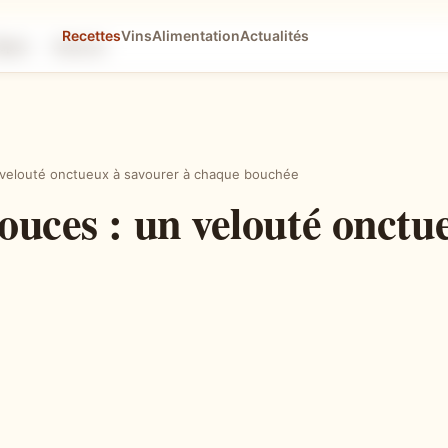
Recettes
Vins
Alimentation
Actualités
tapes
Astuces
 velouté onctueux à savourer à chaque bouchée
ouces : un velouté onctu