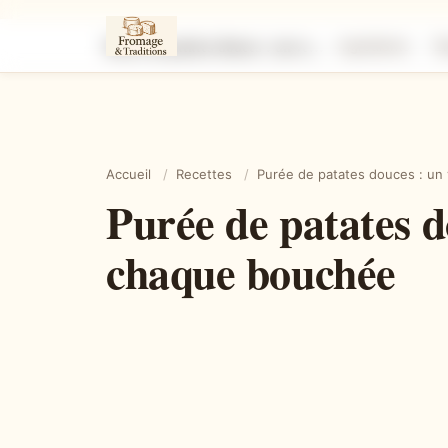
Purée de patates douces : un velouté onctueux à savourer à chaque bouchée
Ingrédients
É
Accueil
/
Recettes
/
Purée de patates douces : un
Purée de patates d
chaque bouchée