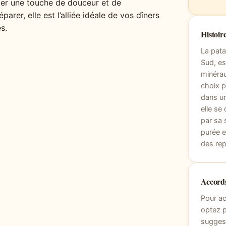
ter une touche de douceur et de
parer, elle est l’alliée idéale de vos dîners
s.
Histoire
La pata
Sud, es
minérau
choix p
dans un
elle se
par sa 
purée e
des rep
Accords
Pour a
optez p
suggest