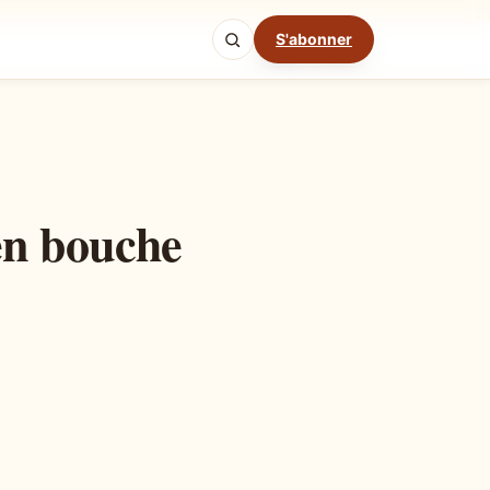
S'abonner
Mode cuisine
 en bouche