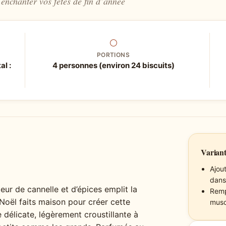
enchanter vos fêtes de fin d’année
⚪
PORTIONS
al :
4 personnes (environ 24 biscuits)
Variant
Ajou
dans
’odeur de cannelle et d’épices emplit la
Remp
 Noël faits maison pour créer cette
musc
 délicate, légèrement croustillante à