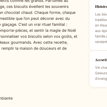
les petits comme les grands. Parfumés au
Histoire
e, ces biscuits éveillent les souvenirs
’un chocolat chaud. Chaque forme, chaque
Les bis
mestible que l’on peut décorer avec du
tradit
laçage. C’est un vrai rituel familial :
en Alsa
emporte-pièces, et sentir la magie de Noël
aux épi
sonnaliser vos biscuits selon vos goûts, et
famille
rendant
deaux gourmands. Avec cette recette,
 remplir la maison de douceurs et de
Accords
Vin cha
Gewurzt
d’orang
mbiante