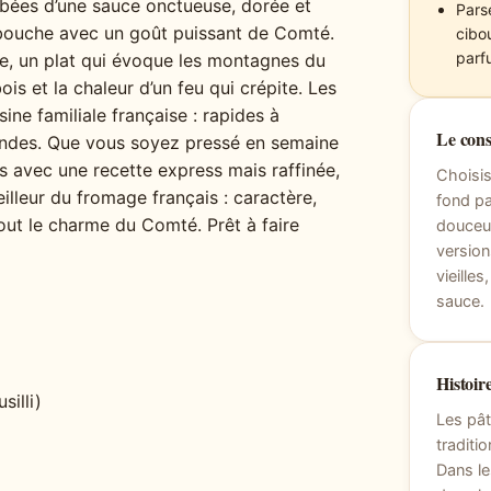
bées d’une sauce onctueuse, dorée et
Pars
bouche avec un goût puissant de Comté.
cibo
parf
use, un plat qui évoque les montagnes du
ois et la chaleur d’un feu qui crépite. Les
ine familiale française : rapides à
Le cons
andes. Que vous soyez pressé en semaine
s avec une recette express mais raffinée,
Choisis
illeur du fromage français : caractère,
fond pa
tout le charme du Comté. Prêt à faire
douceur
version
vieille
sauce.
Histoire
silli)
Les pât
traditio
Dans le