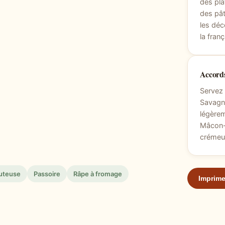
des pla
des pât
les déc
la franç
Accords
Servez 
Savagni
légère
Mâcon-V
crémeux
auteuse
Passoire
Râpe à fromage
Imprime