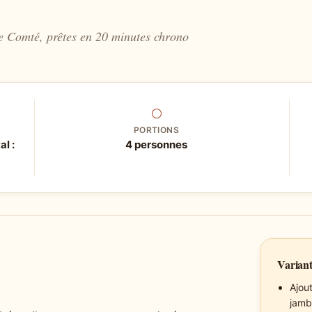
de Comté, prêtes en 20 minutes chrono
⚪
PORTIONS
al :
4 personnes
Variant
Ajou
jamb