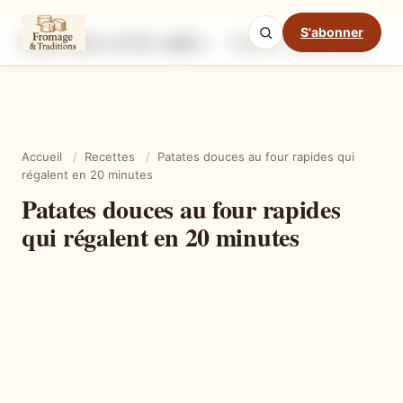
S'abonner
Patates douces au four rapides qui régalent en 20 minutes
Ingrédients
Étapes
Ast
Mode cuisine
Accueil
/
Recettes
/
Patates douces au four rapides qui
régalent en 20 minutes
Patates douces au four rapides
qui régalent en 20 minutes