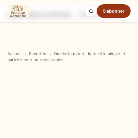
S'abonner
Omelette nature, la recette simple et parfaite pour un repas rapide
Ingrédients
Étapes
Ast
Mode cuisine
Accueil
/
Recettes
/
Omelette nature, la recette simple et
parfaite pour un repas rapide