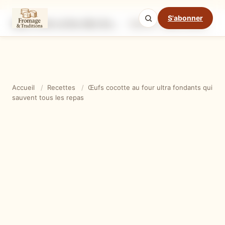
S'abonner
Œufs cocotte au four ultra fondants qui sauvent tous les repas
Ingrédients
Étapes
Ast
Mode cuisine
Accueil
/
Recettes
/
Œufs cocotte au four ultra fondants qui
sauvent tous les repas