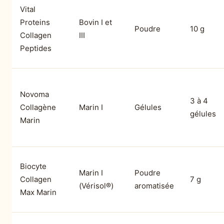
Vital
Proteins
Bovin I et
Poudre
10 g
Collagen
III
Peptides
Novoma
3 à 4
Collagène
Marin I
Gélules
gélules
Marin
Biocyte
Marin I
Poudre
Collagen
7 g
(Vérisol®)
aromatisée
Max Marin