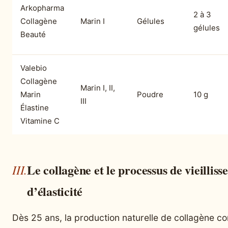
Arkopharma
2 à 3
Collagène
Marin I
Gélules
gélules
Beauté
Valebio
Collagène
Marin I, II,
Marin
Poudre
10 g
III
Élastine
Vitamine C
Le collagène et le processus de vieilli
d’élasticité
Dès 25 ans, la production naturelle de collagène 