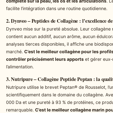
complète sur la peau, les os et les articulations
. L
facilite l’intégration dans une routine quotidienne.
2. Dynveo – Peptides de Collagène : l’excellence de
Dynveo mise sur la pureté absolue. Leur collagène 
contient aucun additif, aucun arôme, aucun édulco
analyses tierces disponibles, il affiche une biodispo
marché.
C’est le meilleur collagène pour les profi
contrôler précisément leurs apports
et gérer eux-
l’alimentation.
3. Nutripure – Collagène Peptide Peptan : la qual
Nutripure utilise le brevet Peptan® de Rousselot, l
scientifiquement dans le domaine du collagène. Ave
000 Da et une pureté à 93 % de protéines, ce produi
remarquable.
C’est le meilleur collagène marin po