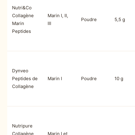
Nutri&Co
Collagène
Marin I, II,
Poudre
5,5 g
Marin
III
Peptides
Dynveo
Peptides de
Marin I
Poudre
10 g
Collagène
Nutripure
Collagène
Marin I et