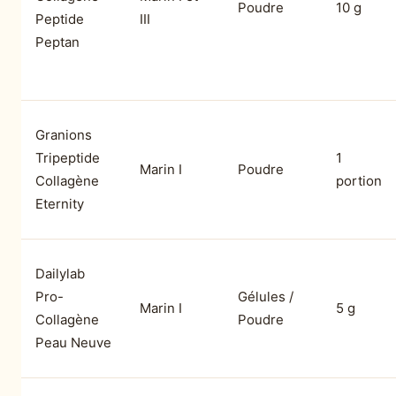
Poudre
10 g
Peptide
III
Peptan
Granions
Tripeptide
1
Marin I
Poudre
Collagène
portion
Eternity
Dailylab
Pro-
Gélules /
Marin I
5 g
Collagène
Poudre
Peau Neuve