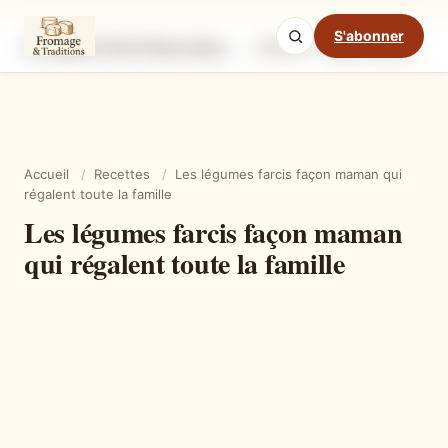
S'abonner
Les légumes farcis façon maman qui régalent toute la famille
Ingrédients
Étapes
Ast
Mode cuisine
Accueil
/
Recettes
/
Les légumes farcis façon maman qui
régalent toute la famille
Les légumes farcis façon maman
qui régalent toute la famille