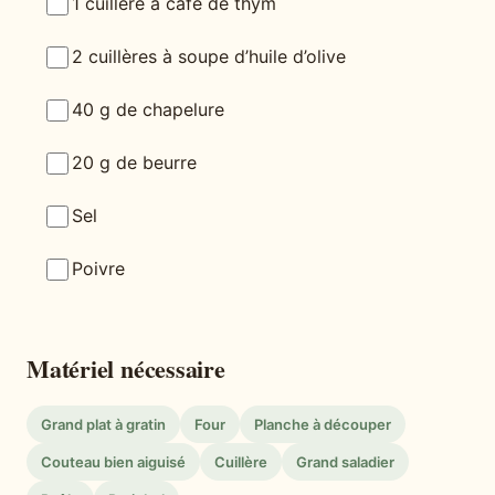
1 cuillère à café de thym
2 cuillères à soupe d’huile d’olive
40 g de chapelure
20 g de beurre
Sel
Poivre
Matériel nécessaire
Grand plat à gratin
Four
Planche à découper
Couteau bien aiguisé
Cuillère
Grand saladier