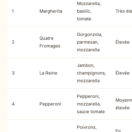
Mozzarella,
1
Margherita
basilic,
Très él
tomate
Gorgonzola,
Quatre
2
parmesan,
Élevée
Fromages
mozzarella
Jambon,
3
La Reine
champignons,
Élevée
mozzarella
Pepperoni,
Moyenn
4
Pepperoni
mozzarella,
élevée
sauce tomate
Poivrons,
En