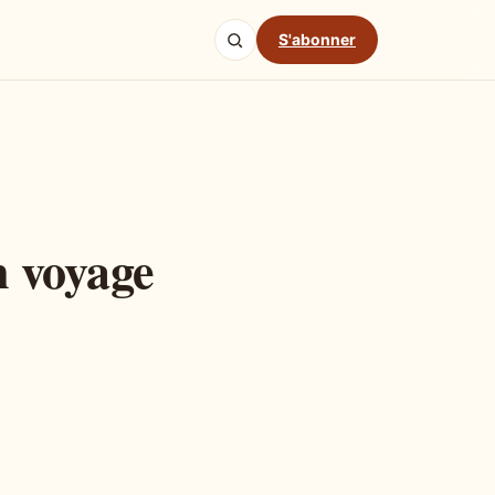
S'abonner
n voyage