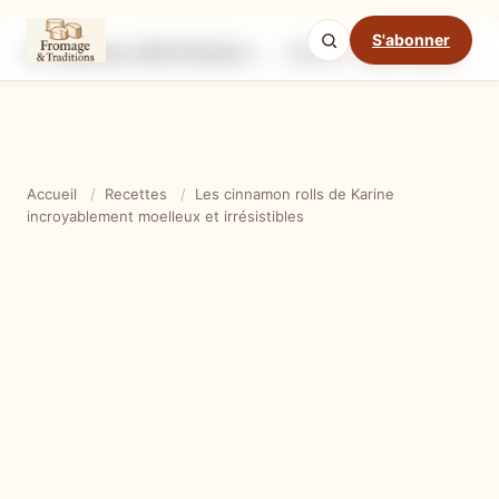
S'abonner
Les cinnamon rolls de Karine incroyablement moelleux et irrésistibles
Ingrédients
Étapes
Ast
Mode cuisine
Accueil
/
Recettes
/
Les cinnamon rolls de Karine
incroyablement moelleux et irrésistibles