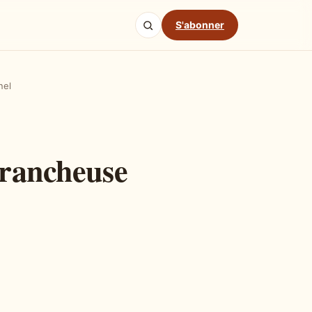
S'abonner
nel
trancheuse