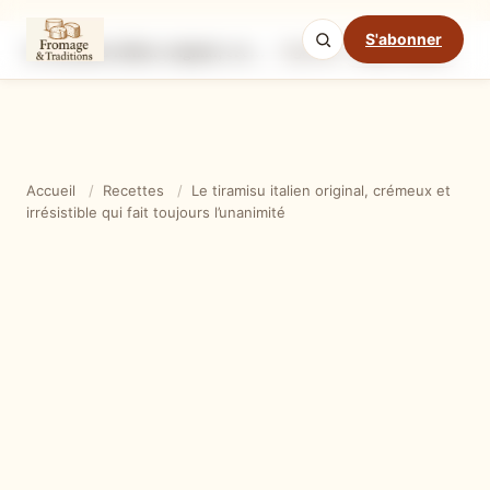
S'abonner
Le tiramisu italien original, crémeux et irrésistible qui fait toujours l’unanimité
Ingrédients
Étapes
Ast
Mode cuisine
Accueil
/
Recettes
/
Le tiramisu italien original, crémeux et
irrésistible qui fait toujours l’unanimité