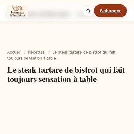
S'abonner
Le steak tartare de bistrot qui fait toujours sensation à table
Ingrédients
Étapes
Ast
Mode cuisine
Accueil
/
Recettes
/
Le steak tartare de bistrot qui fait
toujours sensation à table
Le steak tartare de bistrot qui fait
toujours sensation à table