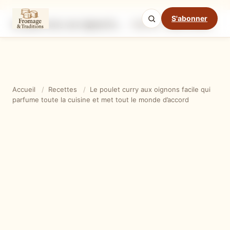
S'abonner
Le poulet curry aux oignons facile qui parfume toute la cuisine et met tout le monde d’accord
Ingrédients
Étapes
Ast
Mode cuisine
Accueil
/
Recettes
/
Le poulet curry aux oignons facile qui
parfume toute la cuisine et met tout le monde d’accord