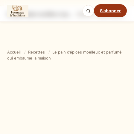
S'abonner
Le pain d’épices moelleux et parfumé qui embaume la maison
Ingrédients
Étapes
Ast
Mode cuisine
Accueil
/
Recettes
/
Le pain d’épices moelleux et parfumé
qui embaume la maison